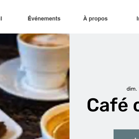
l
Événements
À propos
dim.
Café 