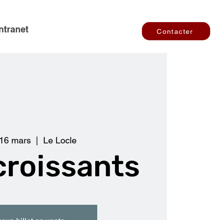
Intranet
Contacter
 16 mars
  |  
Le Locle
croissants