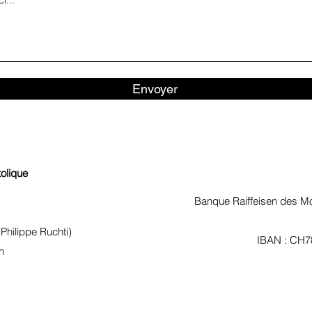
Envoyer
olique
Banque Raiffeisen des M
(Philippe Ruchti)
IBAN : CH7
h