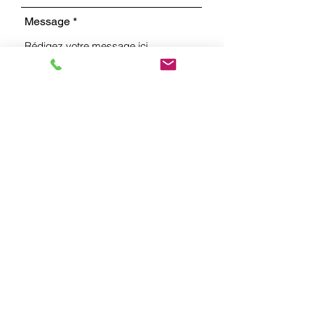
Message
Envoyer
Eglise Evangélique Apostolique
Rue de la Jaluse 1
2400 Le Locle
tél : +41 (0)79 158 64 15 (Philippe
Ruchti)
email : info[a]eaelelocle.ch