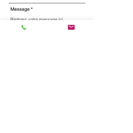
Message
Envoyer
Eglise Evangélique Apostolique
Rue de la Jaluse 1
2400 Le Locle
tél : +41 (0)79 158 64 15 (Philippe
Ruchti)
email : info[a]eaelelocle.ch