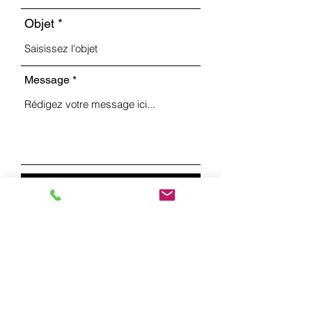
Objet
Message
Envoyer
Eglise Evangélique Apostolique
Rue de la Jaluse 1
2400 Le Locle
tél : +41 (0)79 158 64 15 (Philippe